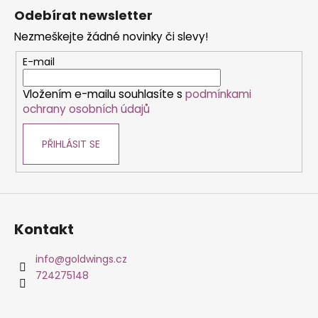
á
á
Odebírat newsletter
d
p
a
Nezmeškejte žádné novinky či slevy!
a
c
t
E-mail
í
í
p
Vložením e-mailu souhlasíte s
podmínkami
r
ochrany osobních údajů
v
k
PŘIHLÁSIT SE
y
v
ý
p
i
s
Kontakt
u
info
@
goldwings.cz
724275148